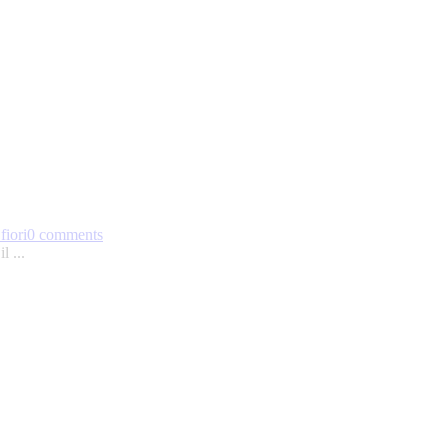
fiori
0 comments
l ...