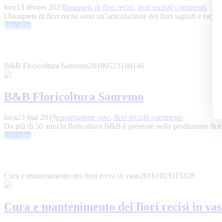
lory
13 février 2023
bouquets di fiori recisi
,
fiori recisi
0 comments
I bouquets di fiori recisi sono un’articolazione dei fiori tagliati e racc
Lire plus
B&B Floricoltura Sanremo
20190523160146
B&B Floricoltura Sanremo
luca
23 mai 2019
esportazione rose
,
fiori recisi
0 comments
Da più di 50 anni la floricoltura B&B è presente nella produzione floric
Lire plus
Cura e mantenimento dei fiori recisi in vaso
20161023115328
Cura e mantenimento dei fiori recisi in va