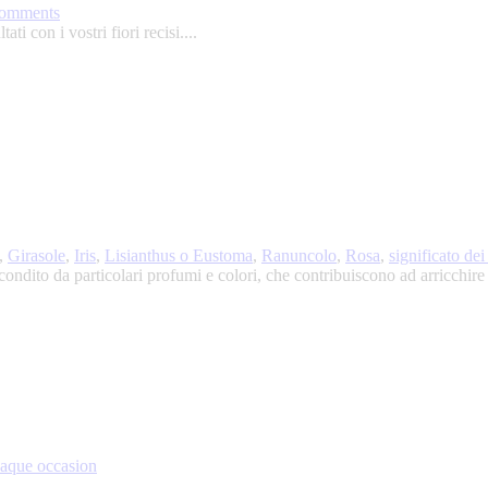
comments
ti con i vostri fiori recisi....
,
Girasole
,
Iris
,
Lisianthus o Eustoma
,
Ranuncolo
,
Rosa
,
significato dei 
condito da particolari profumi e colori, che contribuiscono ad arricchire i
haque occasion