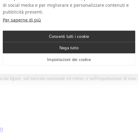
di social media e per migliorare e personalizzare contenuti e
olti insieme per creare un insieme estetico e armonioso....
pubblicità presenti.
Per saperne di più
Consenti tutti i cookie
Nega tutto
Impostazioni dei cookie
ola ligure, sul mercato nazionale ed estero, e nell'esportazione di rose p
so