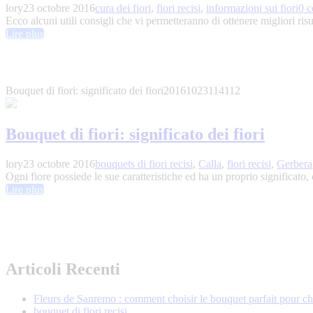
lory
23 octobre 2016
cura dei fiori
,
fiori recisi
,
informazioni sui fiori
0 
Ecco alcuni utili consigli che vi permetteranno di ottenere migliori risulta
Lire plus
Bouquet di fiori: significato dei fiori
20161023114112
Bouquet di fiori: significato dei fiori
lory
23 octobre 2016
bouquets di fiori recisi
,
Calla
,
fiori recisi
,
Gerbera
Ogni fiore possiede le sue caratteristiche ed ha un proprio significato, 
Lire plus
Articoli Recenti
Fleurs de Sanremo : comment choisir le bouquet parfait pour c
bouquet di fiori recisi