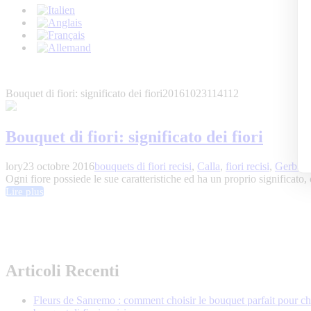
Bouquet di fiori: significato dei fiori
20161023114112
Bouquet di fiori: significato dei fiori
lory
23 octobre 2016
bouquets di fiori recisi
,
Calla
,
fiori recisi
,
Gerbera
Ogni fiore possiede le sue caratteristiche ed ha un proprio significato, 
Lire plus
Articoli Recenti
Fleurs de Sanremo : comment choisir le bouquet parfait pour c